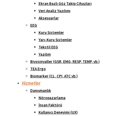
Ekran Bazlı Göz Takip Cihazları
Veri Analiz Yazılımı
Aksesuarlar
EEG
Kuru Sistemler
Yarı-Kuru Sistemler
Tekstil EEG
Yazılım
Biyosinyaller (GSR, EMG, RESP, TEMP, vb.)
TEA Ergo
Biomarker (CL, CPI, ATC vb.)
Hizmetler
Danışmanlık
Nöropazarlama
İnsan Faktörü
Kullanıcı Deneyimi (UX)