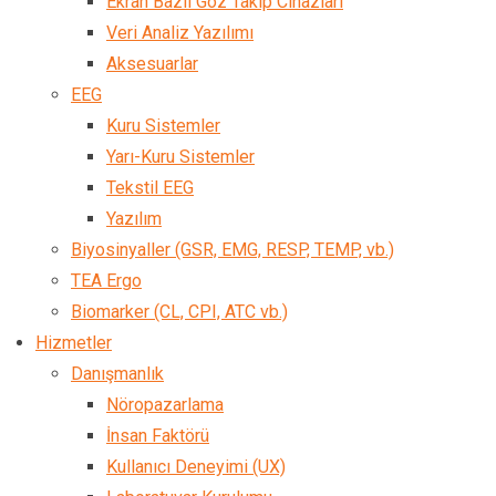
Ekran Bazlı Göz Takip Cihazları
Veri Analiz Yazılımı
Aksesuarlar
EEG
Kuru Sistemler
Yarı-Kuru Sistemler
Tekstil EEG
Yazılım
Biyosinyaller (GSR, EMG, RESP, TEMP, vb.)
TEA Ergo
Biomarker (CL, CPI, ATC vb.)
Hizmetler
Danışmanlık
Nöropazarlama
İnsan Faktörü
Kullanıcı Deneyimi (UX)