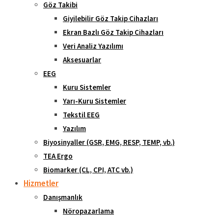
Göz Takibi
Giyilebilir Göz Takip Cihazları
Ekran Bazlı Göz Takip Cihazları
Veri Analiz Yazılımı
Aksesuarlar
EEG
Kuru Sistemler
Yarı-Kuru Sistemler
Tekstil EEG
Yazılım
Biyosinyaller (GSR, EMG, RESP, TEMP, vb.)
TEA Ergo
Biomarker (CL, CPI, ATC vb.)
Hizmetler
Danışmanlık
Nöropazarlama