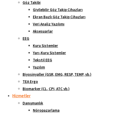
Göz Takibi
Giyilebilir Göz Takip Cihazları
Ekran Bazlı Göz Takip Cihazları
Veri Analiz Yazılımı
Aksesuarlar
EEG
Kuru Sistemler
Yarı-Kuru Sistemler
Tekstil EEG
Yazılım
Biyosinyaller (GSR, EMG, RESP, TEMP, vb.)
TEA Ergo
Biomarker (CL, CPI, ATC vb.)
Hizmetler
Danışmanlık
Nöropazarlama