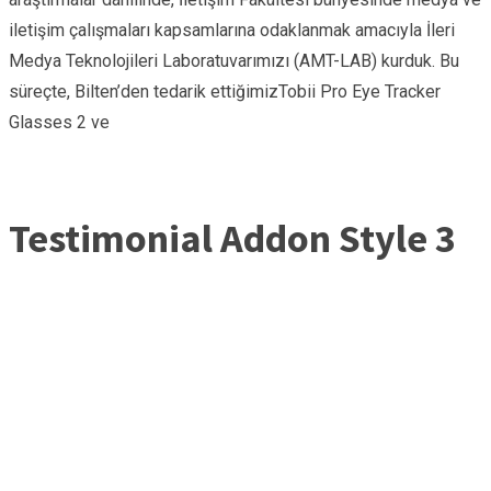
iletişim çalışmaları kapsamlarına odaklanmak amacıyla İleri
Medya Teknolojileri Laboratuvarımızı (AMT-LAB) kurduk. Bu
süreçte, Bilten’den tedarik ettiğimizTobii Pro Eye Tracker
Glasses 2 ve
Testimonial Addon Style 3
I used the Tobii device for developing an interface for our
CAD program called ÇİZEN. Thanks to the device, I obtained
the necessary data to develop a user-oriented interface.