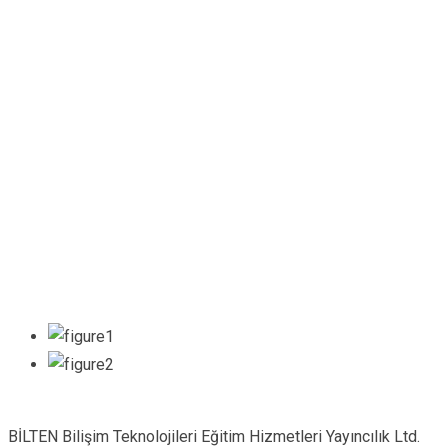
Medya Teknolojileri Laboratuvarımızı (AMT-LAB) kurduk. Bu
süreçte, Bilten’den tedarik ettiğimizTobii Pro Eye Tracker
Glasses 2 ve
Behiç Alp Aytekin
Dr.
BİLTEN Bilişim Teknolojileri Eğitim Hizmetleri Yayıncılık Ltd.