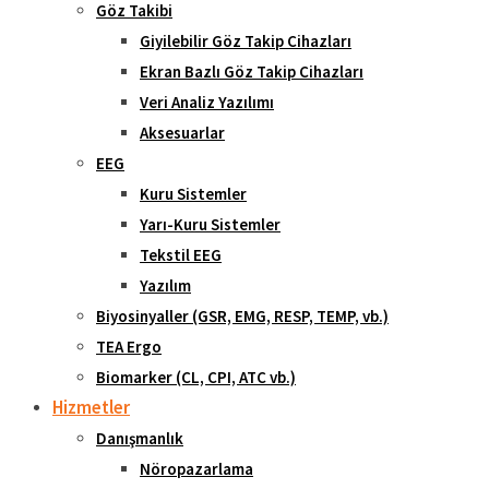
Göz Takibi
Giyilebilir Göz Takip Cihazları
Ekran Bazlı Göz Takip Cihazları
Veri Analiz Yazılımı
Aksesuarlar
EEG
Kuru Sistemler
Yarı-Kuru Sistemler
Tekstil EEG
Yazılım
Biyosinyaller (GSR, EMG, RESP, TEMP, vb.)
TEA Ergo
Biomarker (CL, CPI, ATC vb.)
Hizmetler
Danışmanlık
Nöropazarlama