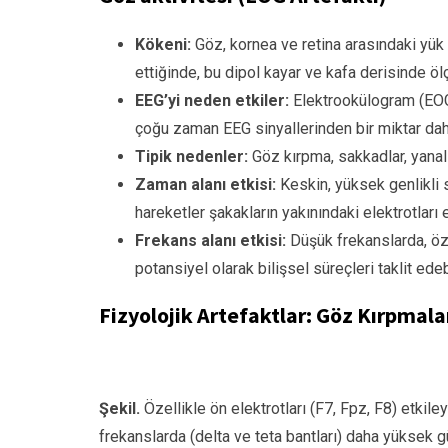
Kökeni:
Göz, kornea ve retina arasındaki yük f
ettiğinde, bu dipol kayar ve kafa derisinde öl
EEG’yi neden etkiler:
Elektrookülogram (EOG)
çoğu zaman EEG sinyallerinden bir miktar dah
Tipik nedenler:
Göz kırpma, sakkadlar, yanal 
Zaman alanı etkisi:
Keskin, yüksek genlikli s
hareketler şakakların yakınındaki elektrotları etk
Frekans alanı etkisi:
Düşük frekanslarda, öze
potansiyel olarak bilişsel süreçleri taklit edebi
Fizyolojik Artefaktlar: Göz Kırpmala
Şekil.
Özellikle ön elektrotları (F7, Fpz, F8) etkile
frekanslarda (delta ve teta bantları) daha yüksek g