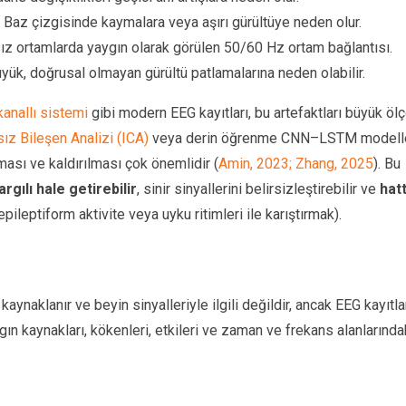
 Baz çizgisinde kaymalara veya aşırı gürültüye neden olur.
z ortamlarda yaygın olarak görülen 50/60 Hz ortam bağlantısı.
yük, doğrusal olmayan gürültü patlamalarına neden olabilir.
kanallı sistemi
gibi modern EEG kayıtları, bu artefaktları büyük öl
ız Bileşen Analizi (ICA)
veya derin öğrenme CNN–LSTM modell
ması ve kaldırılması çok önemlidir (
Amin, 2023; Zhang, 2025
). Bu
rgılı hale
getirebilir
, sinir sinyallerini belirsizleştirebilir ve
hatt
 epileptiform aktivite veya uyku ritimleri ile karıştırmak).
aynaklanır ve beyin sinyalleriyle ilgili değildir, ancak EEG kayıtla
gın kaynakları, kökenleri, etkileri ve zaman ve frekans alanlarında