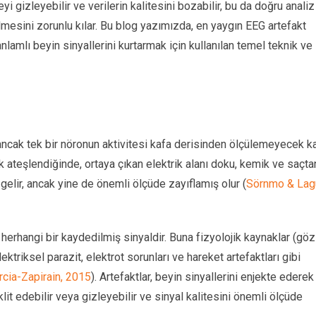
eyi gizleyebilir ve verilerin kalitesini bozabilir, bu da doğru analiz
ilmesini zorunlu kılar. Bu blog yazımızda, en yaygın EEG artefakt
anlamlı beyin sinyallerini kurtarmak için kullanılan temel teknik ve
r, ancak tek bir nöronun aktivitesi kafa derisinden ölçülemeyecek k
k ateşlendiğinde, ortaya çıkan elektrik alanı doku, kemik ve saçta
gelir, ancak yine de önemli ölçüde zayıflamış olur (
Sörnmo & Lag
herhangi bir kaydedilmiş sinyaldir. Buna fizyolojik kaynaklar (göz
elektriksel parazit, elektrot sorunları ve hareket artefaktları gibi
rcia-Zapirain, 2015
). Artefaktlar, beyin sinyallerini enjekte edere
aklit edebilir veya gizleyebilir ve sinyal kalitesini önemli ölçüde