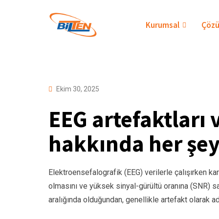
Skip
to
Kurumsal
Çözü
content
Ekim 30, 2025
EEG artefaktları 
hakkında her şe
Elektroensefalografik (EEG) verilerle çalışırken kar
olmasını ve yüksek sinyal-gürültü oranına (SNR) sa
aralığında olduğundan, genellikle artefakt olarak adl