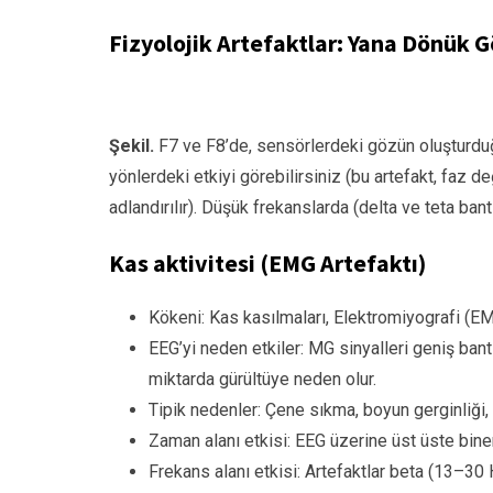
Fizyolojik Artefaktlar: Yana Dönük 
Şekil.
F7 ve F8’de, sensörlerdeki gözün oluşturduğu
yönlerdeki etkiyi görebilirsiniz (bu artefakt, faz 
adlandırılır). Düşük frekanslarda (delta ve teta ban
Kas aktivitesi (EMG Artefaktı)
Kökeni: Kas kasılmaları, Elektromiyografi (EMG
EEG’yi neden etkiler: MG sinyalleri geniş bantl
miktarda gürültüye neden olur.
Tipik nedenler: Çene sıkma, boyun gerginliği
Zaman alanı etkisi: EEG üzerine üst üste binen
Frekans alanı etkisi: Artefaktlar beta (13–30