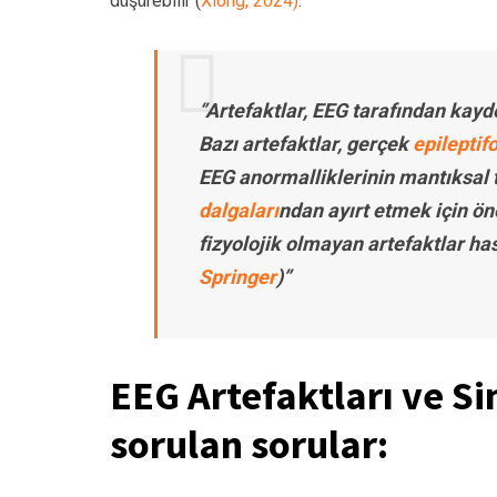
düşürebilir (
Xiong, 2024)
.
‘’Artefaktlar, EEG tarafından kay
Bazı artefaktlar, gerçek
epileptif
EEG anormalliklerinin mantıksal t
dalgaları
ndan ayırt etmek için ön
fizyolojik olmayan artefaktlar ha
Springer
)’’
EEG Artefaktları ve Sin
sorulan sorular: