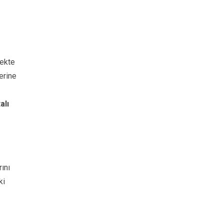
çekte
erine
alı
rını
ki