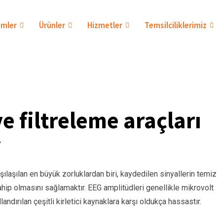
mler
Ürünler
Hizmetler
Temsilciliklerimiz
ve filtreleme araçları
y
şılaşılan en büyük zorluklardan biri, kaydedilen sinyallerin temiz
hip olmasını sağlamaktır. EEG amplitüdleri genellikle mikrovolt
andırılan çeşitli kirletici kaynaklara karşı oldukça hassastır.