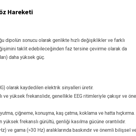
Göz Hareketi
 dipolün sonucu olarak genlikte hızlı değişiklikler ve farklı
değişimini taklit edebileceğinden faz tersine çevirme olarak da
tları) daha yüksek güç.
) olarak kaydedilen elektrik sinyalleri üretir.
ı ve yüksek frekanslıdır, genellikle EEG ritimleriyle çakışır ve ön
, yutma, çiğneme, konuşma, kaş çatma, koklama ve hatta hıçkırma.
 yüksek frekanslı gürültü, genliği kasılma gücüne orantılıdır.
 Hz) ve gama (>30 Hz) aralıklarında baskındır ve önemli bilişsel v