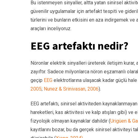
Bu istenmeyen sinyaller, altta yatan sinirsel aktivit
güvenilir uygulamalar için artefakt tespiti ve gider
türlerini ve bunların etkisini en aza indirgemek ve 
araçları inceliyoruz.
EEG artefaktı nedir?
Nöronlar elektrik sinyalleri üreterek iletişim kura
zayıftır. Sadece milyonlarca nöron eşzamanlı olara
geçip
EEG
elektrotlarına ulaşacak kadar güçlü hale 
2005
;
Nunez & Srinivasan, 2006
).
EEG artefaktı, sinirsel aktiviteden kaynaklanmayan 
hareketleri, kas aktivitesi ve kalp atışları gibi) ve 
fizyolojik olmayan kaynaklar dahildir (
Urigüen & Ga
kayıtlarını bozar, bu da gerçek sinirsel aktiviteyi t