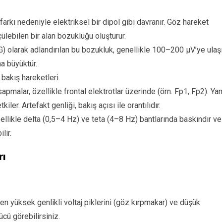
arkı nedeniyle elektriksel bir dipol gibi davranır. Göz hareket
çülebilen bir alan bozukluğu oluşturur.
 olarak adlandırılan bu bozukluk, genellikle 100–200 µV’ye ulaşı
a büyüktür.
bakış hareketleri.
apmalar, özellikle frontal elektrotlar üzerinde (örn. Fp1, Fp2). Yan
iler. Artefakt genliği, bakış açısı ile orantılıdır.
llikle delta (0,5–4 Hz) ve teta (4–8 Hz) bantlarında baskındır ve
lir.
rı
yen yüksek genlikli voltaj piklerini (göz kırpmakar) ve düşük
ücü görebilirsiniz.