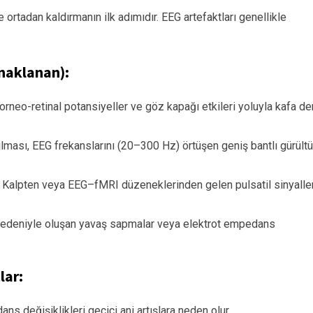
de ortadan kaldırmanın ilk adımıdır. EEG artefaktları genellikle
ynaklanan):
orneo-retinal potansiyeller ve göz kapağı etkileri yoluyla kafa der
ılması, EEG frekanslarını (20–300 Hz) örtüşen geniş bantlı gürültü
): Kalpten veya EEG–fMRI düzeneklerinden gelen pulsatil sinyalle
edeniyle oluşan yavaş sapmalar veya elektrot empedans
lar:
ans değişiklikleri geçici ani artışlara neden olur.