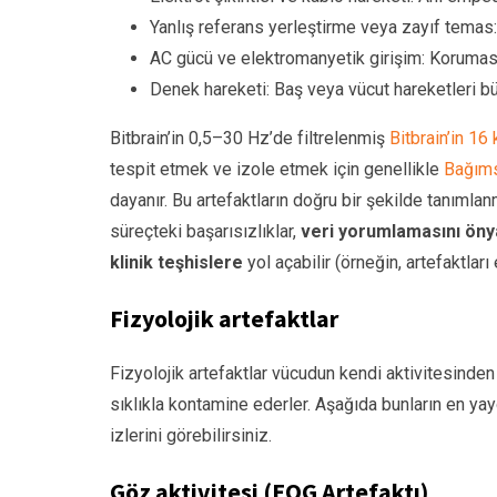
Yanlış referans yerleştirme veya zayıf temas:
AC gücü ve elektromanyetik girişim: Koruması
Denek hareketi: Baş veya vücut hareketleri bü
Bitbrain’in 0,5–30 Hz’de filtrelenmiş
Bitbrain’in 16 
tespit etmek ve izole etmek için genellikle
Bağıms
dayanır. Bu artefaktların doğru bir şekilde tanımlan
süreçteki başarısızlıklar,
veri yorumlamasını önya
klinik teşhislere
yol açabilir (örneğin, artefaktları
Fizyolojik artefaktlar
Fizyolojik artefaktlar vücudun kendi aktivitesinden k
sıklıkla kontamine ederler. Aşağıda bunların en yay
izlerini görebilirsiniz.
Göz aktivitesi (EOG Artefaktı)